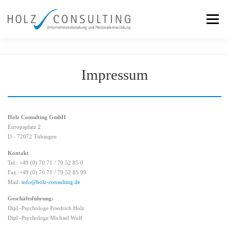
Zum
Inhalt
Menü
springen
Leistungen
Team
Ansatz
Aktuelles
Impressum
Kontakt
Referenzen
Holz Consulting GmbH
Europaplatz 2
D - 72072 Tübingen
Kontakt
Tel.: +49 (0) 70 71 / 79 52 85 0
Fax.:+49 (0) 70 71 / 79 52 85 99
Mail:
info@holz-consulting.de
Geschäftsführung:
Dipl.-Psychologe Friedrich Holz
Dipl.-Psychologe Michael Wulf