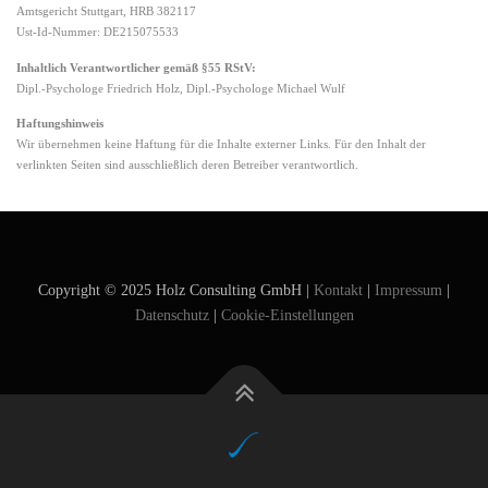
Amtsgericht Stuttgart, HRB 382117
Ust-Id-Nummer: DE215075533
Inhaltlich Verantwortlicher gemäß §55 RStV:
Dipl.-Psychologe Friedrich Holz, Dipl.-Psychologe Michael Wulf
Haftungshinweis
Wir übernehmen keine Haftung für die Inhalte externer Links. Für den Inhalt der
verlinkten Seiten sind ausschließlich deren Betreiber verantwortlich.
Copyright © 2025 Holz Consulting GmbH |
Kontakt
|
Impressum
|
Datenschutz
|
Cookie-Einstellungen