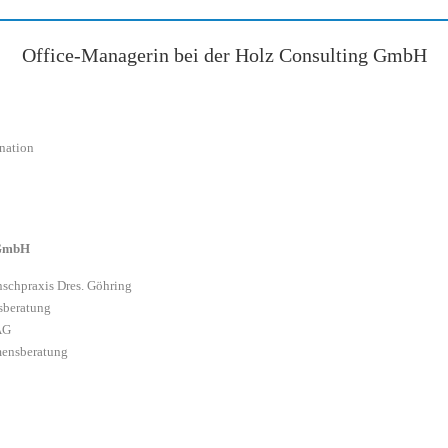
Office-Managerin bei der Holz Consulting GmbH
nation
 GmbH
schpraxis Dres. Göhring
sberatung
AG
hmensberatung