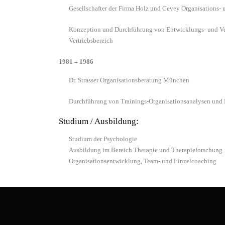
Gesellschafter der Firma Holz und Cevey Organisations-
Konzeption und Durchführung von Entwicklungs- und Verä
Vertriebsbereich
1981 – 1986
Dr. Strasser Organisationsberatung München
Durchführung von Trainings-Organisationsanalysen und 
Studium / Ausbildung:
Studium der Psychologie
Ausbildung im Bereich Therapie und Therapieforschung
Organisationsentwicklung, Team- und Einzelcoaching