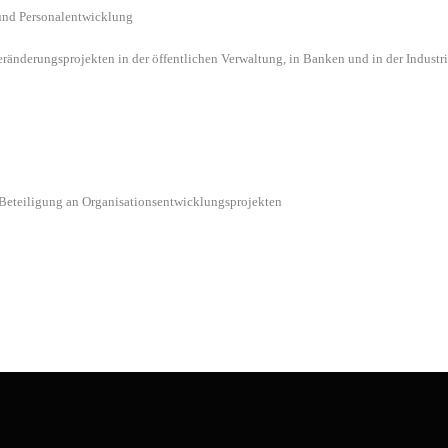
 und Personalentwicklung
nderungsprojekten in der öffentlichen Verwaltung, in Banken und in der Industri
Beteiligung an Organisationsentwicklungsprojekten