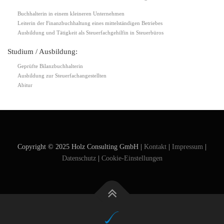
Buchhalterin in einem kleineren Unternehmen
Leiterin der Finanzbuchhaltung eines mittelständigen Betriebes
Ausbildung und Tätigkeit als Steuerfachgehilfin in Steuerbüros
Studium / Ausbildung:
Geprüfte Bilanzbuchhalterin
Ausbildung zur Steuerfachangestellten
Abitur
Copyright © 2025 Holz Consulting GmbH |
Kontakt
|
Impressum
|
Datenschutz
|
Cookie-Einstellungen