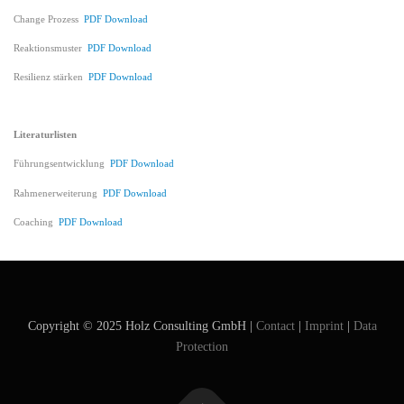
Change Prozess
PDF Download
Reaktionsmuster
PDF Download
Resilienz stärken
PDF Download
Literaturlisten
Führungsentwicklung
PDF Download
Rahmenerweiterung
PDF Download
Coaching
PDF Download
Copyright © 2025 Holz Consulting GmbH |
Contact
|
Imprint
|
Data
Protection