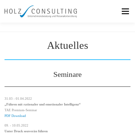
Skip
to
Menu
content
Services
Team
Our Approach
References
Aktuelles
News
Contact
Seminare
31.03 - 01.04.2022
„Führen mit rationaler und emotionaler Intelligenz“
TAE Premium-Seminar
PDF Download
09. - 10.05.2022
Unter Druck souverän führen